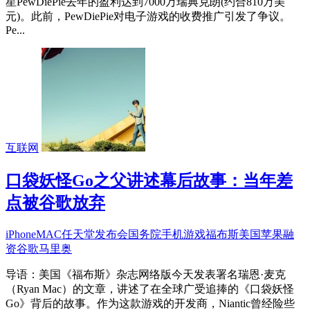
星PewDiePie去年的盈利达到7000万瑞典克朗(约合810万美
元)。此前，PewDiePie对电子游戏的收费推广引发了争议。
Pe...
互联网
口袋妖怪Go之父讲述幕后故事：当年差
点被谷歌放弃
iPhone
MAC
任天堂
发布会
国务院
手机游戏
福布斯
美国
苹果
融
资
谷歌
马里奥
导语：美国《福布斯》杂志网络版今天发表署名瑞恩·麦克
（Ryan Mac）的文章，讲述了在全球广受追捧的《口袋妖怪
Go》背后的故事。作为这款游戏的开发商，Niantic曾经险些